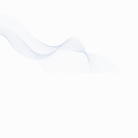
Направления
Все
Образова