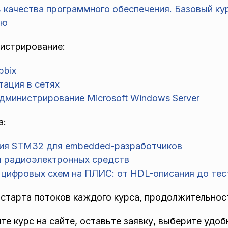
ь качества программного обеспечения. Базовый к
ию
нистрирование:
bbix
тация в сетях
администрирование Microsoft Windows Server
а:
ия STM32 для embedded-разработчиков
я радиоэлектронных средств
 цифровых схем на ПЛИС: от HDL-описания до те
 старта потоков каждого курса, продолжительнос
те курс на сайте, оставьте заявку, выберите удо