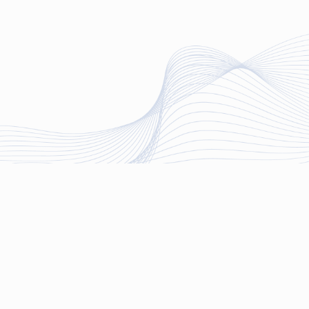
+7 3822 70-17-36
г. Томск,

ул. 19 Гвардейской Дивизии 9А, офис 23,
