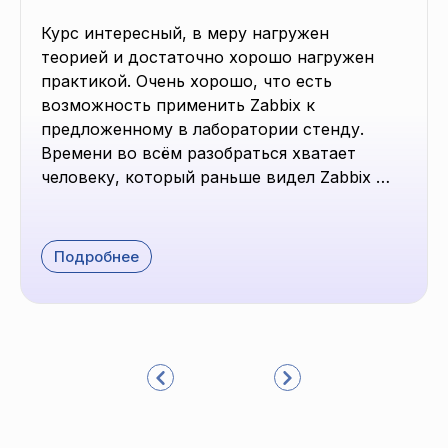
Курс интересный, в меру нагружен 
теорией и достаточно хорошо нагружен 
практикой. Очень хорошо, что есть 
возможность применить Zabbix к 
предложенному в лаборатории стенду. 
Времени во всём разобраться хватает 
человеку, который раньше видел Zabbix 
только на скриншотах, при этом работает 
и параллельно ещё учится. Преподаватель 
отвечает быстро, помогает 
Подробнее
сориентироваться в общих вопросах.