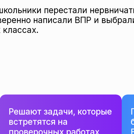
 школьники перестали нервничат
веренно написали ВПР и выбрал
 классах.
Решают задачи, которые
встретятся на
проверочных работах