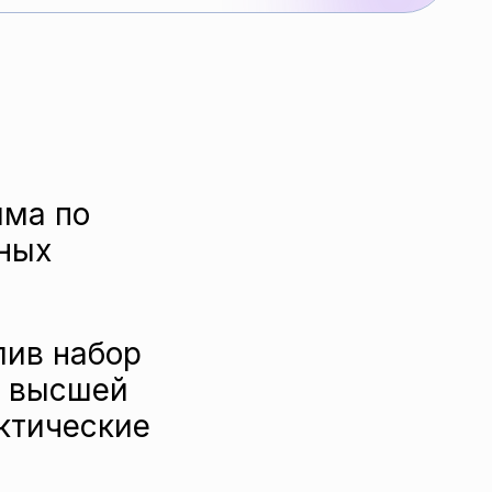
мма по
ных
лив набор
я
высшей
ктические