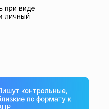
ь при виде
и личный
Пишут контрольные,
близкие по формату к
ВПР