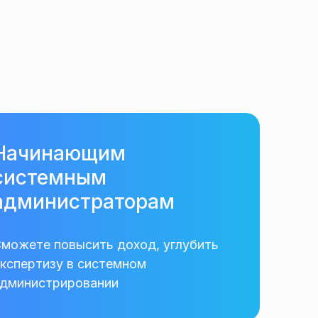
Начинающим
системным
администраторам
можете повысить доход, углубить
кспертизу в системном
дминистрировании