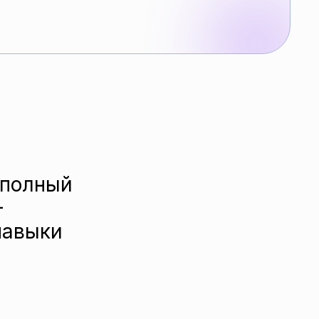
 полный
-
навыки