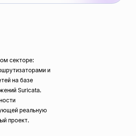
ом секторе:
аршрутизаторами и
тей на базе
ений Suricata.
ности
рующей реальную
ый проект.