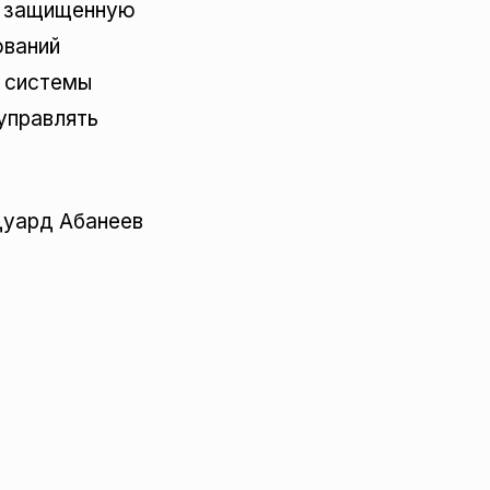
ь защищенную
ований
и системы
управлять
дуард Абанеев