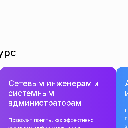
урс
Сетевым инженерам и
системным
администраторам
П
п
Позволит понять, как эффективно
з
защищать инфраструктуру и