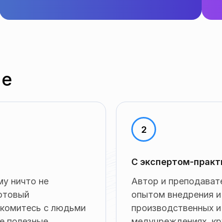
ие
С экспертом-практ
му ничто не
Автор и преподават
готовый
опытом внедрения и
акомитесь с людьми
производственных и
те полезные
медучреждениях, кр