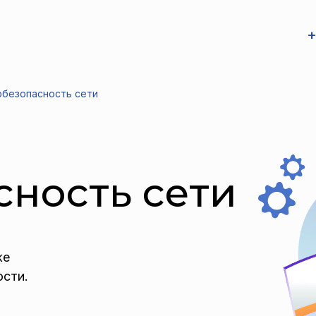
+
безопасность сети
ность сети
же
ости.