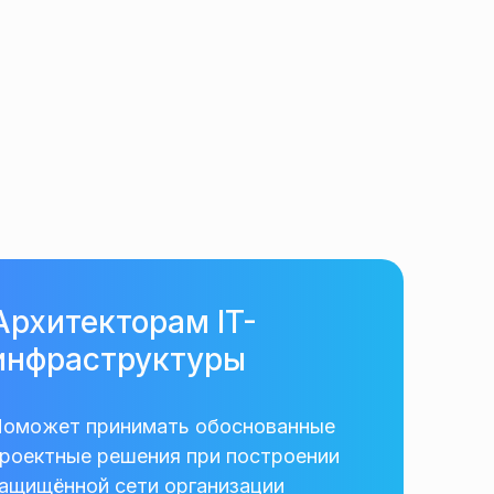
Архитекторам IT-
инфраструктуры
оможет принимать обоснованные
роектные решения при построении
ащищённой сети организации