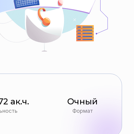
72 ак.ч.
Очный
ьность
Формат