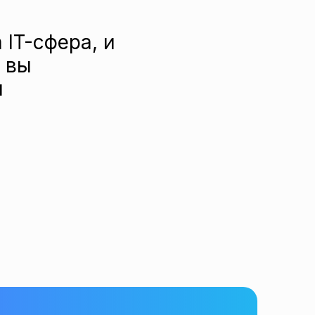
 IT-сфера, и
 вы
и