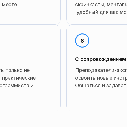
м месте
скринкасты, ментал
удобный для вас м
С сопровождением
ь только не
Преподаватели-эксп
т практические
освоить новые инст
ограммиста и
Общаться и задават