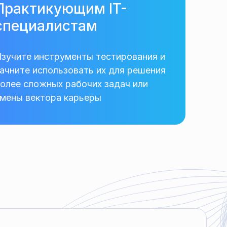
Практикующим IT-
специалистам
зучите инструменты тестирования и
ачните использовать их для решения
олее сложных рабочих задач или
мены вектора карьеры