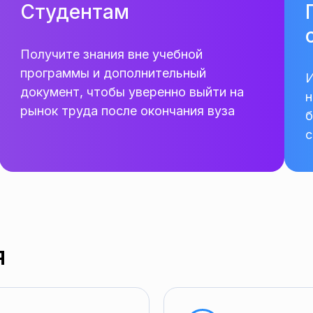
Cтудентам
Получите знания вне учебной
программы и дополнительный
И
документ, чтобы уверенно выйти на
н
рынок труда после окончания вуза
б
с
я