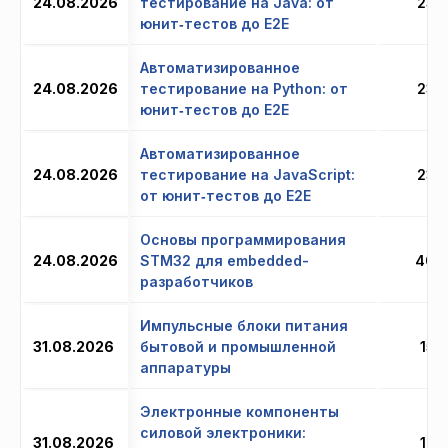
24.08.2026
тестирование на Java: от
23 
юнит‑тестов до E2E
Автоматизированное
24.08.2026
тестирование на Python: от
23 
юнит‑тестов до E2E
Автоматизированное
24.08.2026
тестирование на JavaScript:
23 
от юнит‑тестов до E2E
Основы программирования
24.08.2026
STM32 для embedded-
40 
разработчиков
Импульсные блоки питания
31.08.2026
бытовой и промышленной
15 
аппаратуры
Электронные компоненты
силовой электроники:
31.08.2026
12 